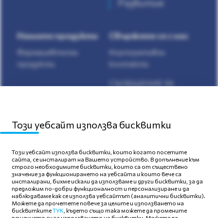
Развитие
Нашите продукти
Свържете се с нас
Фармацевтични
Корпоративни
продукти
контакти
СЪОБЩЕНИЕ ЗА
НЕЖЕЛАНИ
ЛЕКАРСТВЕНИ
РЕАКЦИИ
Този уебсайт използва бисквитки
Този уебсайт използва бисквитки, които когато посетите
сайта, се инсталират на Вашето устройство. В допълнение към
строго необходимите бисквитки, които са от съществено
значение за функционирането на уебсайта и които вече са
Карта на сайта
инсталирани, бихме искали да използваме и други бисквитки, за да
предложим по-добри функционалност и персонализиране и да
Политика на поверителност
наблюдаваме как се използва уебсайтът (аналитични бисквитки).
Можете да прочетете повече за целите и използването на
бисквитките
ТУК
, където също така можете да промените
Условия за ползване
решението си за използването на бисквитки. Можете да