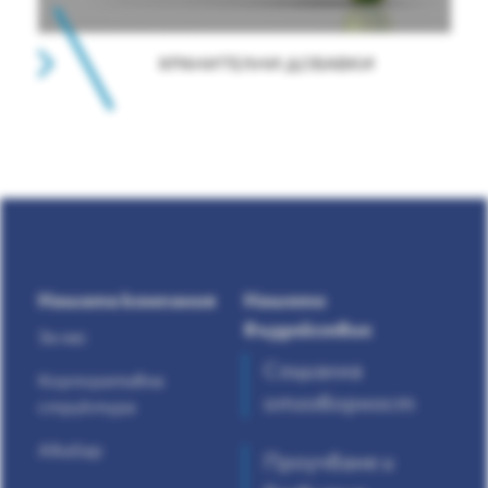
ХРАНИТЕЛНИ ДОБАВКИ
Нашата компания
Нашето
въздействие
За нас
Социална
Корпоративна
отговорност
структура
AlkaSap
Проучване и