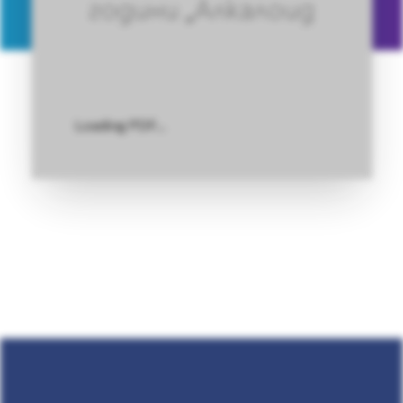
години „Алкалоид
Loading PDF…