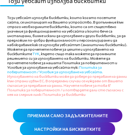
Този уебсайт използва бисквитки
Този уебсайт използва бисквитки, които когато посетите
сайта, се инсталират на Вашето устройство. В допълнение към
строго необходимите бисквитки, които са от съществено
значение за функционирането на уебсайта и които вече са
Карта на сайта
инсталирани, бихме искали да използваме и други бисквитки, за да
предложим по-добри функционалност и персонализиране и да
Политика на поверителност
наблюдаваме как се използва уебсайтът (аналитични бисквитки).
Можете да прочетете повече за целите и използването на
бисквитките
ТУК
, където също така можете да промените
Условия за ползване
решението си за използването на бисквитки. Можете да
прочетете повече за нашата Политика за поверителност и
Политика за бисквитки
Условия за използване на уебсайта тук:
Политика за
поверителност /
Условия за използване на уебсайта.
Използването на бисквитки може да доведе до предаване на данни
към страни извън ЕС. В определени случаи се нуждаем от Вашето
съгласие за предаване на данни. Научете повече за това в'
Политика за поверителност /
и потвърдете дали сте съгласни с
нея на следния линк:
Политика за бисквитки
Последвайте ни
ПРИЕМAM САМО ЗАДЪЛЖИТЕЛНИТЕ
НАСТРОЙКИ НА БИСКВИТКИТЕ