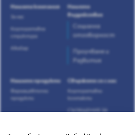
Нашата компания
Нашето
въздействие
За нас
Социална
Корпоративна
отговорност
структура
AlkaSap
Проучване и
Развитие
Нашите продукти
Свържете се с нас
Фармацевтични
Корпоративни
продукти
контакти
СЪОБЩЕНИЕ ЗА
НЕЖЕЛАНИ
ЛЕКАРСТВЕНИ
РЕАКЦИИ